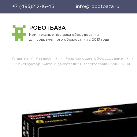
+7 (495)212-16-45
info@robotbaza.ru
РОБОТБАЗА
Комплексные поставки оборудования
для современного образования с 2013 года
Главная
/
Каталог
/
Развивающее оборудование
/
Конструктор "Авто и двигатели" Fischertechnik Profi 516184