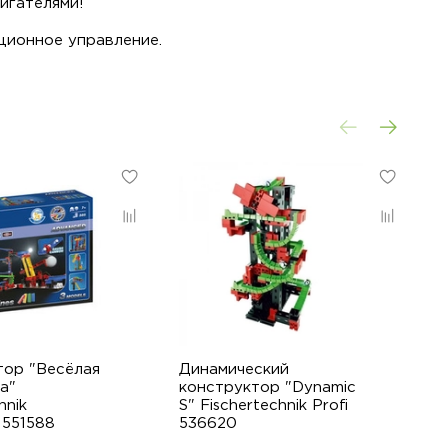
игателями!
ционное управление.
тор "Весёлая
Динамический
Д
а"
конструктор "Dynamic
к
hnik
S" Fischertechnik Profi
L
 551588
536620
5