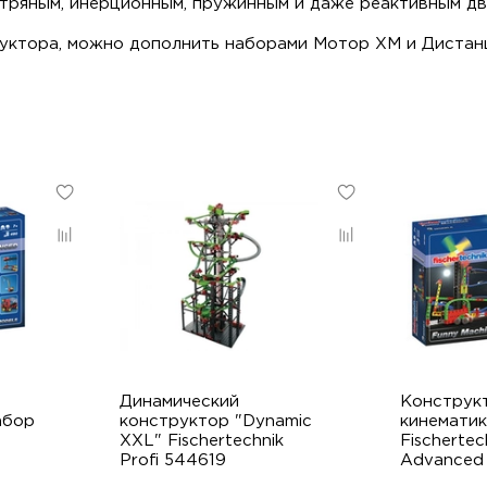
ряным, инерционным, пружинным и даже реактивным дв
уктора, можно дополнить наборами Мотор XM и Дистан
Динамический
Конструк
абор
конструктор "Dynamic
кинематик
XXL" Fischertechnik
Fischertec
Profi 544619
Advanced