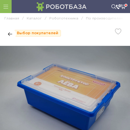
Главная
/
Каталог
/
Робототехника
/
По производителям
/
Выбор покупателей