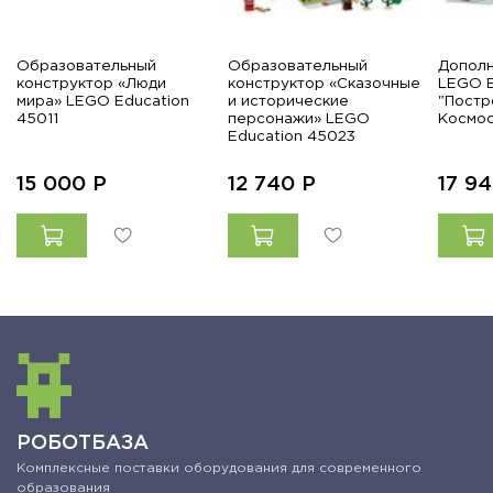
Образовательный
Образовательный
Дополн
конструктор «Люди
конструктор «Сказочные
LEGO E
мира» LEGO Education
и исторические
"Постр
45011
персонажи» LEGO
Космос
Education 45023
15 000
Р
12 740
Р
17 9
РОБОТБАЗА
Комплексные поставки оборудования для современного
образования