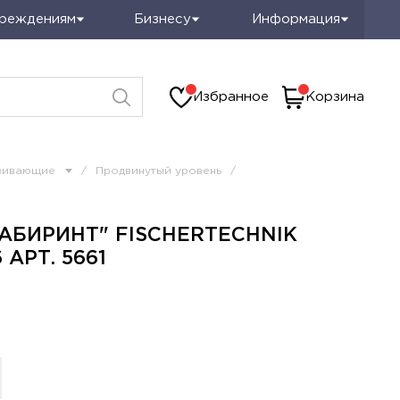
чреждениям
Бизнесу
Информация
Избранное
Корзина
вивающие
/
Продвинутый уровень
/
АБИРИНТ" FISCHERTECHNIK
АРТ. 5661