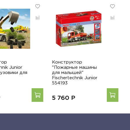
тор
Конструктор
К
hnik Junior
"Пожарные машины
с
узовики для
для малышей"
J
Fischertechnik Junior
554193
Р
5 760
Р