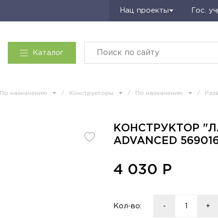
Запросить КП
Нац проекты
Гос. у
Каталог
По назначению
/
Конструкторы
/
По назначению
/
Раз
КОНСТРУКТОР "Л
ADVANCED 569016 
4 030
Р
Кол-во:
-
+