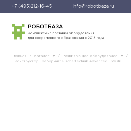
+7 (495)212-16-45
info@robotbaza.ru
РОБОТБАЗА
Комплексные поставки оборудования
для современного образования с 2013 года
Главная
/
Каталог
/
Развивающее оборудование
/
Конструктор "Лабиринт" Fischertechnik Advanced 569016