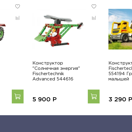
Конструктор
Конструк
"Солнечная энергия"
Fischertec
Fischertechnik
554194 Гр
Advanced 544616
малышей
5 900
Р
3 290