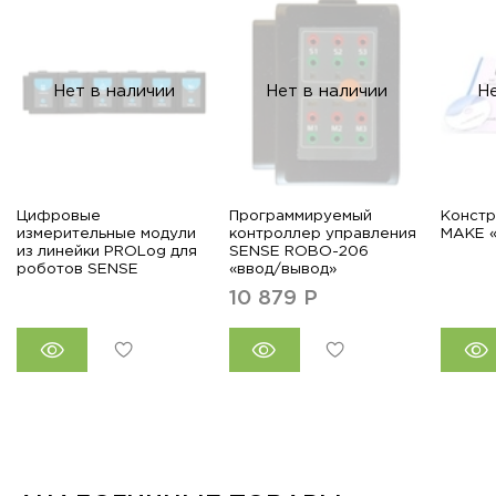
Нет в наличии
Нет в наличии
Н
Цифровые
Программируемый
Констр
измерительные модули
контроллер управления
MAKE 
из линейки PROLog для
SENSE ROBO-206
роботов SENSE
«ввод/вывод»
10 879
Р