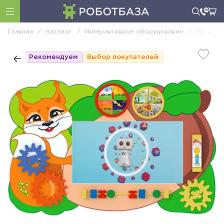
Главная
/
Каталог
/
Интерактивное оборудование
/
По назн
Рекомендуем
Выбор покупателей