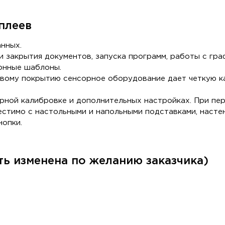
плеев
нных.
 закрытия документов, запуска программ, работы с граф
онные шаблоны.
ому покрытию сенсорное оборудование дает четкую кар
рной калибровке и дополнительных настройках. При пе
естимо с настольными и напольными подставками, насте
нопки.
ь изменена по желанию заказчика)