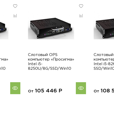
Слотовый OPS
Слотовый
гма»
компьютер «Просигма»
компьюте
Intel i5-
Intel i5-
n10
8250U/8G/SSD/Win10
SSD/Win1
105 446
Р
108 
От
От