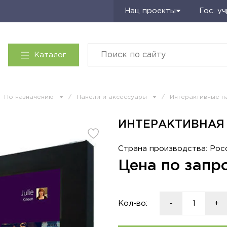
Запросить КП
Нац проекты
Гос. у
Каталог
По назначению
/
Панели и аксессуары
/
Интерактивные п
ИНТЕРАКТИВНАЯ П
Страна производства: Рос
Цена по запр
Кол-во:
-
+