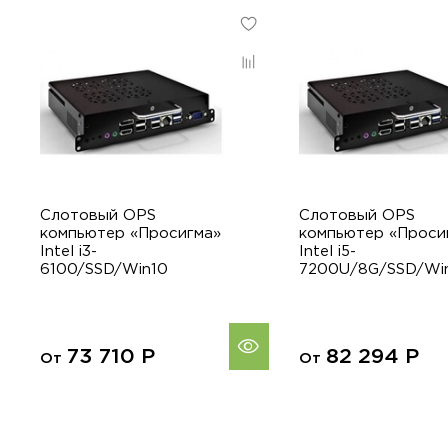
Слотовый OPS
Слотовый OPS
компьютер «Просигма»
компьютер «Проси
Intel i3-
Intel i5-
6100/SSD/Win10
7200U/8G/SSD/Wi
73 710
Р
82 294
Р
От
От