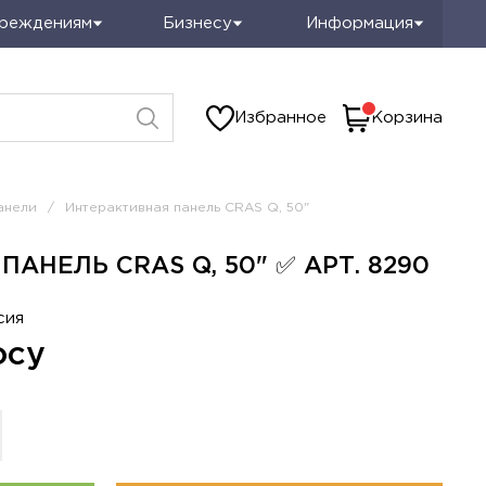
чреждениям
Бизнесу
Информация
Избранное
Корзина
анели
/
Интерактивная панель CRAS Q, 50"
АНЕЛЬ CRAS Q, 50" ✅ АРТ. 8290
сия
осу