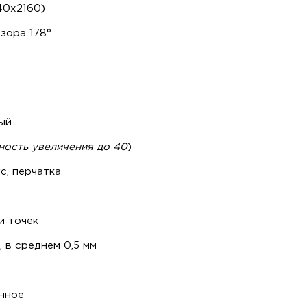
40x2160)
бзора 178°
ый
ность увеличения до 40
)
с, перчатка
и точек
м, в среднем 0,5 мм
енное