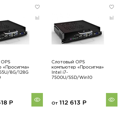
 OPS
Слотовый OPS
С
р «Просигма»
компьютер «Просигма»
к
8265U/8G/128G
Intel i7-
L
0
7500U/SSD/Win10
N
518
Р
112 613
Р
От