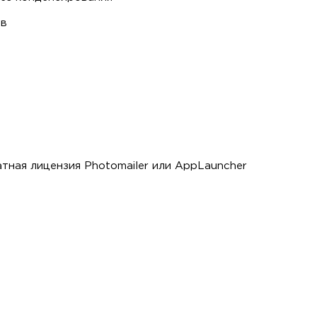
ов
тная лицензия Photomailer или AppLauncher