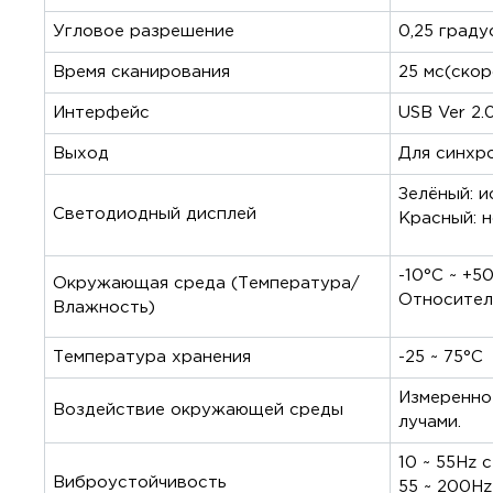
Угловое разрешение
0,25 граду
Время сканирования
25 мс(скор
Интерфейс
USB Ver 2.
Выход
Для синхро
Зелёный: и
Светодиодный дисплей
Красный: н
-10°C ~ +5
Окружающая среда (Температура/
Относител
Влажность)
Температура хранения
-25 ~ 75°C
Измеренно
Воздействие окружающей среды
лучами.
10 ~ 55Hz 
Виброустойчивость
55 ~ 200Hz