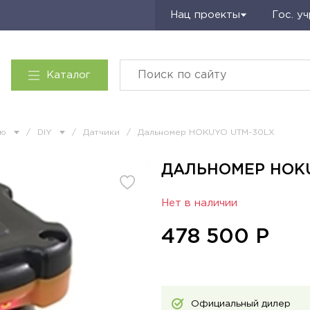
Запросить КП
Нац проекты
Гос. у
Каталог
ию
/
DIY
/
Датчики
/
Дальномер HOKUYO UTM-30LX
ДАЛЬНОМЕР HOKU
Нет в наличии
478 500
Р
Официальный дилер