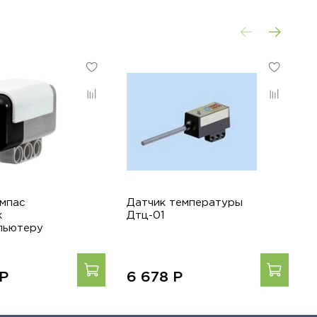
омпас
Датчик температуры
Д
к
Дтц-01
L
пьютеру
Р
6 678
Р