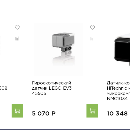
Гироскопический
Датчик-к
508
датчик LEGO EV3
HiTechnic 
45505
микроком
NMC1034
5 070
Р
10 348