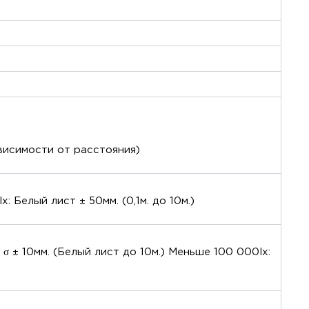
ависимости от расстояния)
: Белый лист ± 50мм. (0,1м. до 10м.)
lx: σ ± 10мм. (Белый лист до 10м.) Меньше 100 000lx: