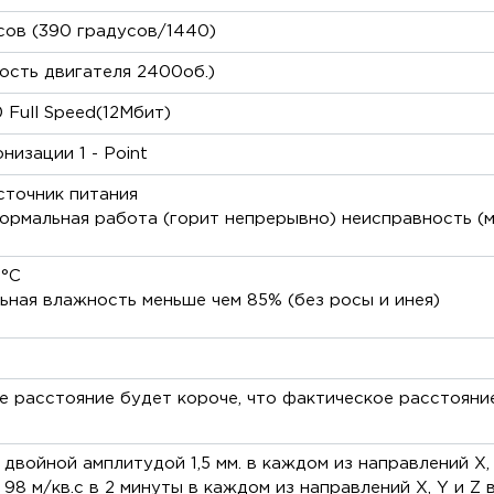
сов (390 градусов/1440)
ость двигателя 2400об.)
0 Full Speed(12Мбит)
низации 1 - Point
сточник питания
ормальная работа (горит непрерывно) неисправность (м
0°C
ьная влажность меньше чем 85% (без росы и инея)
е расстояние будет короче, что фактическое расстояни
с двойной амплитудой 1,5 мм. в каждом из направлений X, 
 98 м/кв.с в 2 минуты в каждом из направлений X, Y и Z в