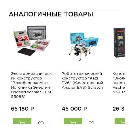
АНАЛОГИЧНЫЕ ТОВАРЫ
Электромеханическ
Робототехнический
Констру
ий конструктор
конструктор "Kazi
"Эколог
"Возобновляемые
EV6" (Качественный
энергет
Источники Энергии"
Аналог EV3) Scratch
Fischert
Fischertechnik STEM
559879
559881
65 180
Р
45 000
Р
26 3