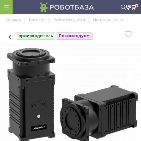
Главная
/
Каталог
/
Робототехника
/
По назначению
/
DIY
Топ производитель
Рекомендуем