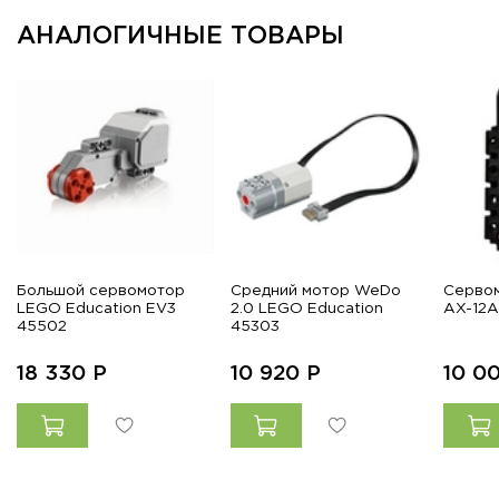
АНАЛОГИЧНЫЕ ТОВАРЫ
Большой сервомотор
Средний мотор WeDo
Серво
LEGO Education EV3
2.0 LEGO Education
AX-12A
45502
45303
18 330
Р
10 920
Р
10 0