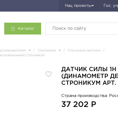
Запросить КП
Нац проекты
Гос. у
Каталог
производителям
/
Строникум
/
Строникум датчики
/
онстрационный) Строникум
ДАТЧИК СИЛЫ 1Н
(ДИНАМОМЕТР Д
СТРОНИКУМ АРТ. 
Страна производства: Рос
37 202
Р