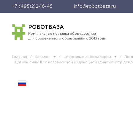
+7 (495)212-16-45
info@robotbaza.ru
РОБОТБАЗА
Комплексные поставки оборудования
для современного образования с 2013 года
Главная
/
Каталог
/
Цифровые лаборатории
/
По 
Датчик силы 1Н с независимой индикацией (динамометр дем