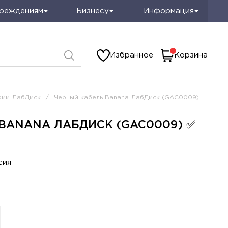
чреждениям
Бизнесу
Информация
Избранное
Корзина
рии ЛабДиск
/
Черный кабель Banana ЛабДиск (GAC0009)
BANANA ЛАБДИСК (GAC0009) ✅
сия