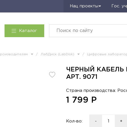
Запросить КП
Нац проекты
Гос. у
Каталог
производителям
/
ЛабДиск (LabDisk)
/
Цифровые лаборато
ЧЕРНЫЙ КАБЕЛЬ 
АРТ. 9071
Страна производства: Рос
1 799
Р
Кол-во:
-
+