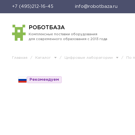
+7 (495)212-16-45
info@robotbaza.ru
РОБОТБАЗА
Комплексные поставки оборудования
для современного образования с 2013 года
Главная
/
Каталог
/
Цифровые лаборатории
/
По 
Рекомендуем