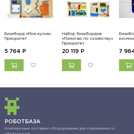
Бизиборд «Моя кухня»
Набор бизибордов
Бизибо
Приоритет
«Помогаю по хозяйству»
космон
Приоритет
5 764
Р
20 119
Р
7 96
РОБОТБАЗА
Комплексные поставки оборудования для современного
образования