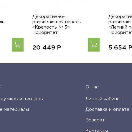
Декоративно-
Декорати
ль
развивающая панель
развиваю
«Крепость № 3»
«Летний 
Приоритет
Приорите
20 449
Р
5 654
н
О нас
кружков и центров
Личный кабинет
е материалы
Доставка и оплата
Возврат
Контакты