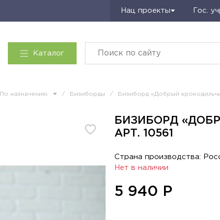
Запросить КП
Нац проекты
Гос. у
Каталог
По назначению
/
Бизиборды
/
Бизиборд «Добрый крокодильч
БИЗИБОРД «ДОБ
АРТ. 10561
Страна производства: Рос
Нет в наличии
5 940
Р