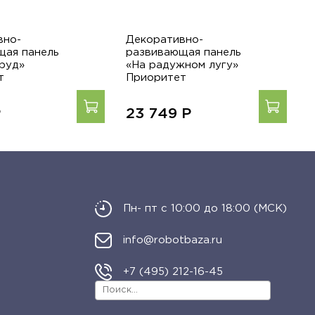
вно-
Декоративно-
Д
щая панель
развивающая панель
р
пруд»
«На радужном лугу»
«
т
Приоритет
П
Р
23 749
Р
Пн- пт с 10:00 до 18:00 (МСК)
info@robotbaza.ru
+7 (495) 212-16-45