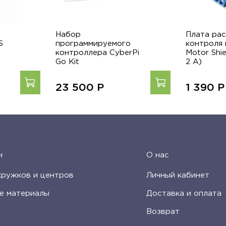
Набор
Плата ра
S
программируемого
контроля
контроллера CyberPi
Motor Shie
Go Kit
2 А)
23 500
Р
1 390
Р
н
О нас
кружков и центров
Личный кабинет
е материалы
Доставка и оплата
Возврат