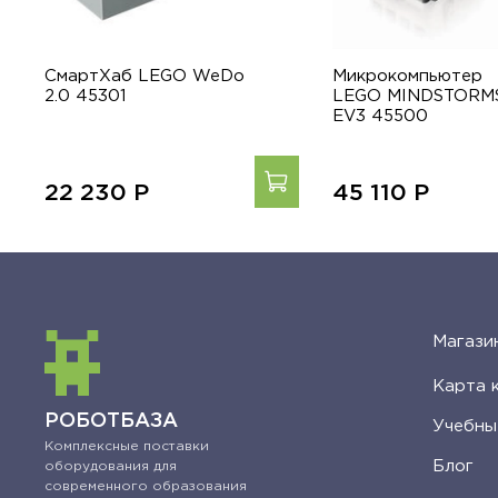
СмартХаб LEGO WeDo
Микрокомпьютер
2.0 45301
LEGO MINDSTORM
EV3 45500
22 230
Р
45 110
Р
Магази
Карта 
РОБОТБАЗА
Учебны
Комплексные поставки
Блог
оборудования для
современного образования