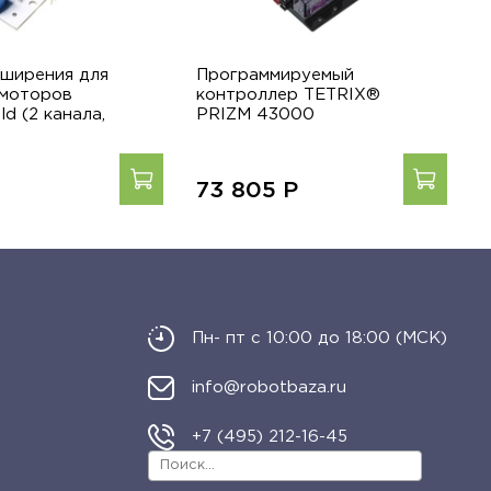
сширения для
Программируемый
П
 моторов
контроллер TETRIX®
L
ld (2 канала,
PRIZM 43000
S
73 805
Р
Пн- пт с 10:00 до 18:00 (МСК)
info@robotbaza.ru
+7 (495) 212-16-45