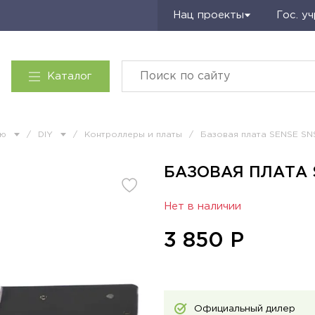
Запросить КП
Нац проекты
Гос. у
Каталог
ию
/
DIY
/
Контроллеры и платы
/
Базовая плата SENSE SN
БАЗОВАЯ ПЛАТА S
Нет в наличии
3 850
Р
Официальный дилер