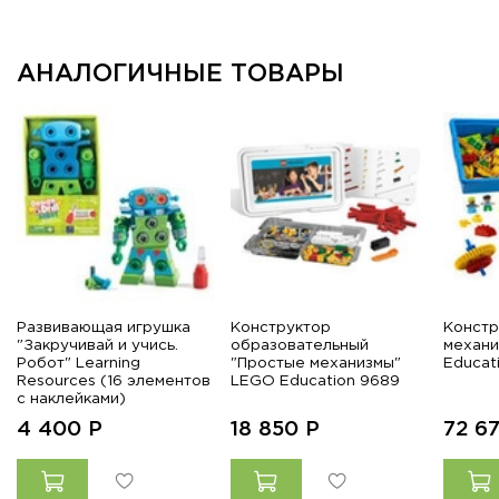
АНАЛОГИЧНЫЕ ТОВАРЫ
Развивающая игрушка
Конструктор
Констр
"Закручивай и учись.
образовательный
механ
Робот" Learning
"Простые механизмы"
Educat
Resources (16 элементов
LEGO Education 9689
с наклейками)
4 400
Р
18 850
Р
72 6