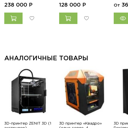
238 000
Р
128 000
Р
3
От
АНАЛОГИЧНЫЕ ТОВАРЫ
3D-принтер ZENIT 3D (1
3D принтер «Квадро»
3D при