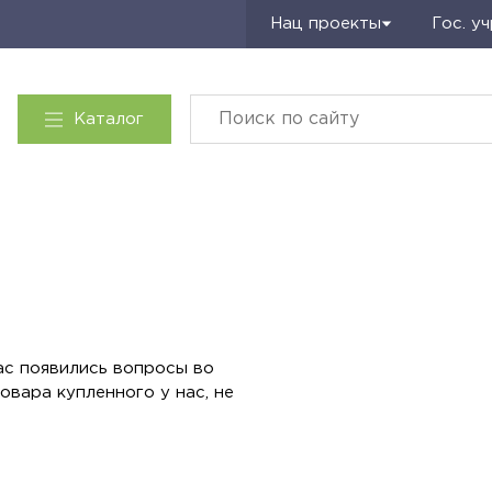
Запросить КП
Нац проекты
Гос. у
Каталог
ас появились вопросы во
овара купленного у нас, не