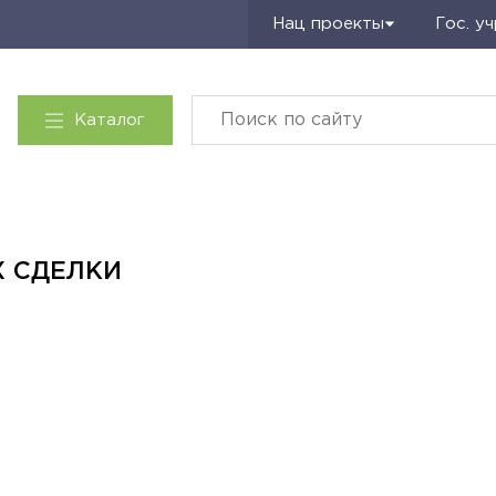
Запросить КП
Нац проекты
Гос. у
Каталог
Х СДЕЛКИ