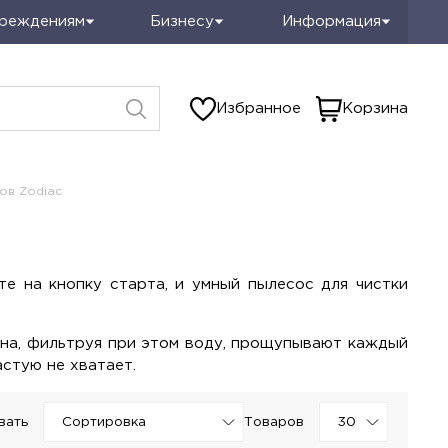
чреждениям
Бизнесу
Информация
Избранное
Корзина
ов Zodiac
е на кнопку старта, и умный пылесос для чистки
йна, фильтруя при этом воду, прощупывают каждый
астую не хватает.
вать
Товаров