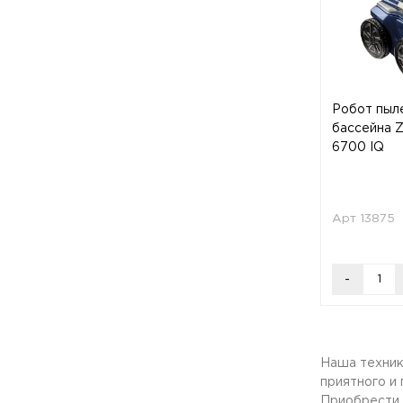
Робот пыл
бассейна Z
6700 IQ
Арт 13875
-
Наша техника
приятного и 
Приобрести 