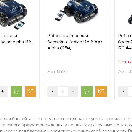
есос для
Робот пылесос для
Робот
odiac Alpha RA
бассейна Zodiac RA 6900
бассей
Alpha (25м)
RC 44
Нет в
Арт 13877
Арт 13
+
-
+
-
 для бассейна – это реально выгодная покупка и правильное 
полезного времяпровождения, а не для таких грязных, но, к 
пылесос для бассейна - значит сэкономить своё время, если В