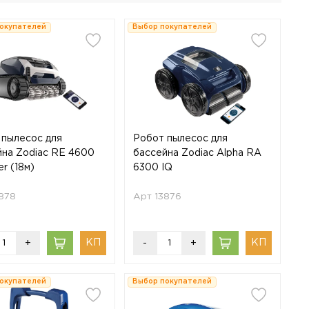
окупателей
Выбор покупателей
 пылесос для
Робот пылесос для
йна Zodiac RE 4600
бассейна Zodiac Alpha RA
r (18м)
6300 IQ
878
Арт 13876
+
-
+
окупателей
Выбор покупателей