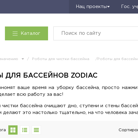
Запросить КП
Нац проекты
Гос. у
Каталог
азначению
/
Роботы для чистки бассейна
/Роботы для бассейн
 ДЛЯ БАССЕЙНОВ ZODIAC
номят ваше время на уборку бассейна, просто нажмит
делает всю работу за вас!
 чистки бассейна очищают дно, ступени и стены бассе
и делают это настолько тщательно, на что человека зач
ога
Сортиро