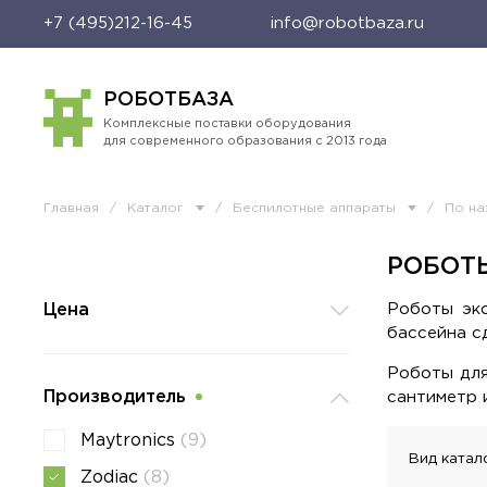
+7 (495)212-16-45
info@robotbaza.ru
РОБОТБАЗА
Комплексные поставки оборудования
для современного образования с 2013 года
Главная
/
Каталог
/
Беспилотные аппараты
/
По н
РОБОТЫ
Роботы эко
Цена
бассейна с
Роботы для
Производитель
сантиметр 
Maytronics
(9)
Вид катал
Zodiac
(8)