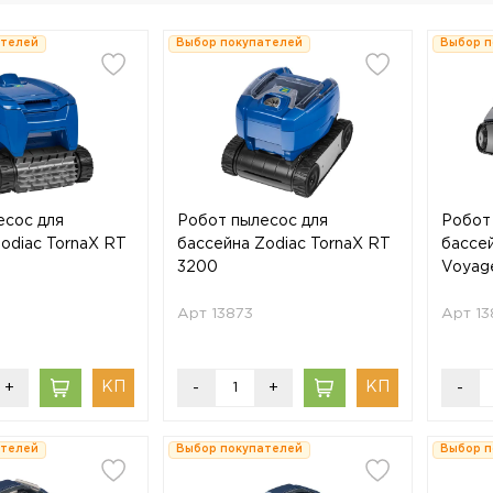
ателей
Выбор покупателей
Выбор п
есос для
Робот пылесос для
Робот
odiac TornaX RT
бассейна Zodiac TornaX RT
бассе
3200
Voyage
Арт 13873
Арт 13
+
-
+
-
ателей
Выбор покупателей
Выбор п