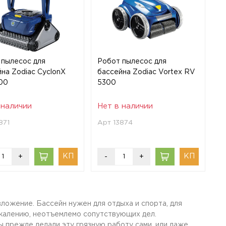
 пылесос для
Робот пылесос для
на Zodiac CyclonX
бассейна Zodiac Vortex RV
00
5300
 наличии
Нет в наличии
871
Арт 13874
+
-
+
вложение. Бассейн нужен для отдыха и спорта, для
сожалению, неотъемлемо сопутствующих дел.
ы прежде делали эту грязную работу сами, или даже