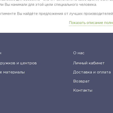
ли Вы нанимали для этой цели специального человека.
ртименте Вы найдёте предложения от лучших производителей та
Показать описание пол
н
О нас
кружков и центров
Личный кабинет
е материалы
Доставка и оплата
Возврат
Контакты